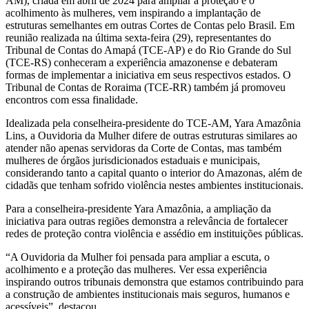
AM), criada em abril de 2024 para ampliar a proteção e o
acolhimento às mulheres, vem inspirando a implantação de
estruturas semelhantes em outras Cortes de Contas pelo Brasil. Em
reunião realizada na última sexta-feira (29), representantes do
Tribunal de Contas do Amapá (TCE-AP) e do Rio Grande do Sul
(TCE-RS) conheceram a experiência amazonense e debateram
formas de implementar a iniciativa em seus respectivos estados. O
Tribunal de Contas de Roraima (TCE-RR) também já promoveu
encontros com essa finalidade.
Idealizada pela conselheira-presidente do TCE-AM, Yara Amazônia
Lins, a Ouvidoria da Mulher difere de outras estruturas similares ao
atender não apenas servidoras da Corte de Contas, mas também
mulheres de órgãos jurisdicionados estaduais e municipais,
considerando tanto a capital quanto o interior do Amazonas, além de
cidadãs que tenham sofrido violência nestes ambientes institucionais.
Para a conselheira-presidente Yara Amazônia, a ampliação da
iniciativa para outras regiões demonstra a relevância de fortalecer
redes de proteção contra violência e assédio em instituições públicas.
“A Ouvidoria da Mulher foi pensada para ampliar a escuta, o
acolhimento e a proteção das mulheres. Ver essa experiência
inspirando outros tribunais demonstra que estamos contribuindo para
a construção de ambientes institucionais mais seguros, humanos e
acessíveis”, destacou.