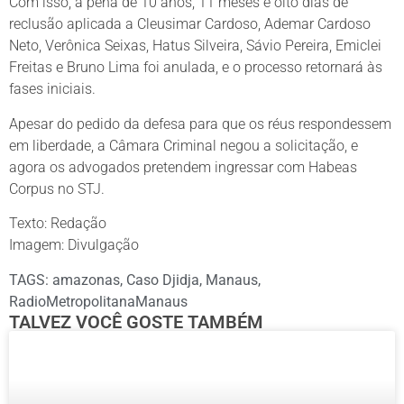
Com isso, a pena de 10 anos, 11 meses e oito dias de
reclusão aplicada a Cleusimar Cardoso, Ademar Cardoso
Neto, Verônica Seixas, Hatus Silveira, Sávio Pereira, Emiclei
Freitas e Bruno Lima foi anulada, e o processo retornará às
fases iniciais.
Apesar do pedido da defesa para que os réus respondessem
em liberdade, a Câmara Criminal negou a solicitação, e
agora os advogados pretendem ingressar com Habeas
Corpus no STJ.
Texto: Redação
Imagem: Divulgação
TAGS:
amazonas
,
Caso Djidja
,
Manaus
,
RadioMetropolitanaManaus
TALVEZ VOCÊ GOSTE TAMBÉM