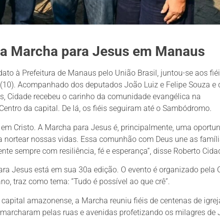
 da Marcha para Jesus em Manaus
to à Prefeitura de Manaus pelo União Brasil, juntou-se aos fiéi
 (10). Acompanhado dos deputados João Luiz e Felipe Souza e 
os, Cidade recebeu o carinho da comunidade evangélica na
entro da capital. De lá, os fiéis seguiram até o Sambódromo.
r em Cristo. A Marcha para Jesus é, principalmente, uma oportu
ara nortear nossas vidas. Essa comunhão com Deus une as famíli
nte sempre com resiliência, fé e esperança”, disse Roberto Cida
ra Jesus está em sua 30a edição. O evento é organizado pela
o, traz como tema: “Tudo é possível ao que crê”.
 capital amazonense, a Marcha reuniu fiéis de centenas de igrej
 marcharam pelas ruas e avenidas profetizando os milagres de 