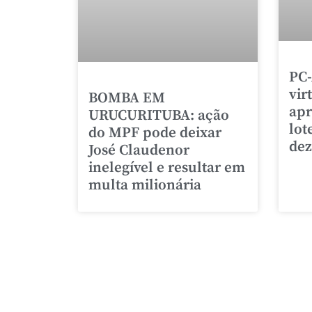
PC-
vir
BOMBA EM
apr
URUCURITUBA: ação
lot
do MPF pode deixar
de
José Claudenor
inelegível e resultar em
multa milionária