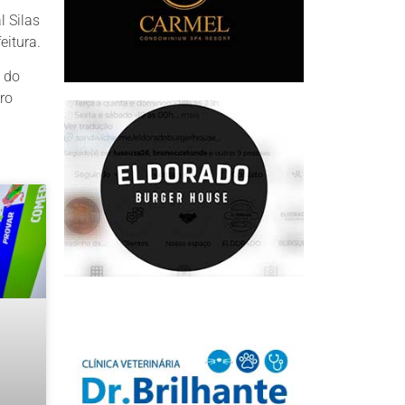
l Silas
eitura.
, do
ro