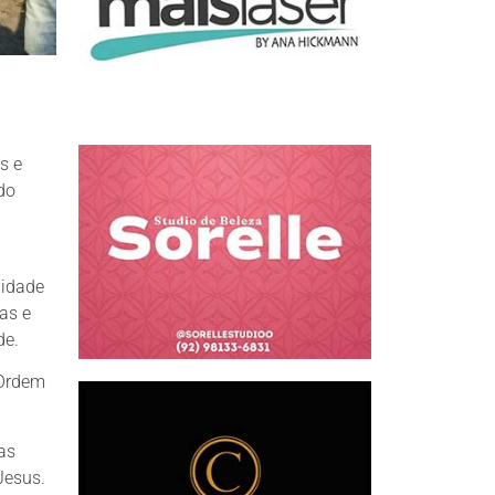
s e
do
nidade
as e
de.
 Ordem
as
Jesus.