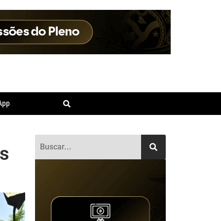
App
us