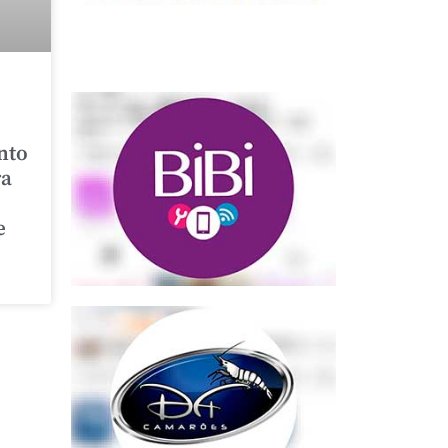
nto
ra
e