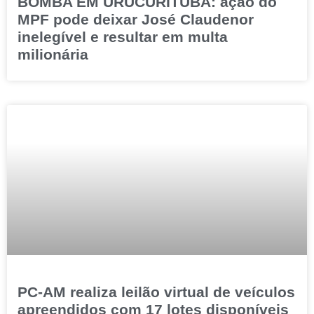
BOMBA EM URUCURITUBA: ação do
MPF pode deixar José Claudenor
inelegível e resultar em multa
milionária
PC-AM realiza leilão virtual de veículos
apreendidos com 17 lotes disponíveis