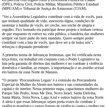
(DPE), Polícia Civil, Polícia Militar, Ministério Público Estadual
(MPE/AM) e Tribunal de Justiça do Amazonas (TJAM).
“Ver a Assembleia Legislativa contribuir com a vida de vocês, para
que tenham qualidade de vida, assessoria digna, condições de
sustentar a família de vocês, ter creche, nos enche de alegria e
orgulho. Fico honrado em participar desse projeto e tenham certeza
de que enquanto eu estiver na vida pública, a bandeira das mulheres
sempre vai fazer parte do meu mandato. Quero sempre poder
contribuir com a luta de vocês, que deve ser a de todos nós”,
reforçou o deputado presidente.
A primeira turma de lideranças femininas, que foi certificada nesta
terça-feira, vai trabalhar em conjunto com o Poder Legislativo na
luta pela garantia de direitos das mulheres e no combate à violência
doméstica e familiar, ao estupro, à importunação e ao assédio sexual
em bairros da zona Norte de Manaus.
“O projeto ‘Procuradoras Legais’ é a extensão da Procuradoria
Especial da Mulher da Aleam nos bairros e nas comunidades da
capital e do interior. Nessa primeira etapa, capacitamos mulheres do
Parque São Pedro, Jesus Me Deu, Novo Israel, Santa Etelvina,
Santa Marta, Terra Nova, Lago Azul e outros bairros da zona Norte.
A ideia é que essas lideranças sejam porta-vozes do combate à
violência doméstica e outras formas de violência contra a mulher em