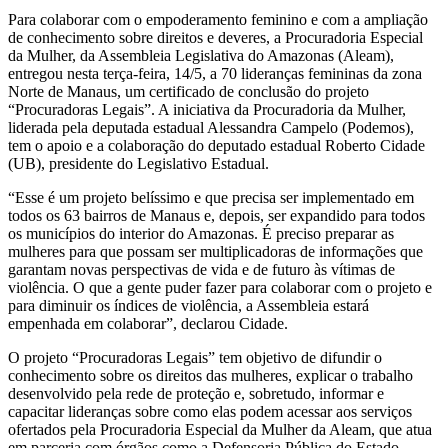
Para colaborar com o empoderamento feminino e com a ampliação
de conhecimento sobre direitos e deveres, a Procuradoria Especial
da Mulher, da Assembleia Legislativa do Amazonas (Aleam),
entregou nesta terça-feira, 14/5, a 70 lideranças femininas da zona
Norte de Manaus, um certificado de conclusão do projeto
“Procuradoras Legais”. A iniciativa da Procuradoria da Mulher,
liderada pela deputada estadual Alessandra Campelo (Podemos),
tem o apoio e a colaboração do deputado estadual Roberto Cidade
(UB), presidente do Legislativo Estadual.
“Esse é um projeto belíssimo e que precisa ser implementado em
todos os 63 bairros de Manaus e, depois, ser expandido para todos
os municípios do interior do Amazonas. É preciso preparar as
mulheres para que possam ser multiplicadoras de informações que
garantam novas perspectivas de vida e de futuro às vítimas de
violência. O que a gente puder fazer para colaborar com o projeto e
para diminuir os índices de violência, a Assembleia estará
empenhada em colaborar”, declarou Cidade.
O projeto “Procuradoras Legais” tem objetivo de difundir o
conhecimento sobre os direitos das mulheres, explicar o trabalho
desenvolvido pela rede de proteção e, sobretudo, informar e
capacitar lideranças sobre como elas podem acessar aos serviços
ofertados pela Procuradoria Especial da Mulher da Aleam, que atua
em parceria com órgãos como a Defensoria Pública do Estado