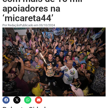
apoiadores na
‘micareta44’
Por
Redação
Publicado em
03/10/2024