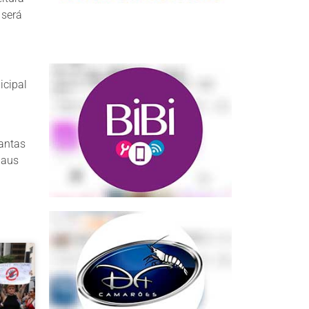
 será
icipal
tantas
naus