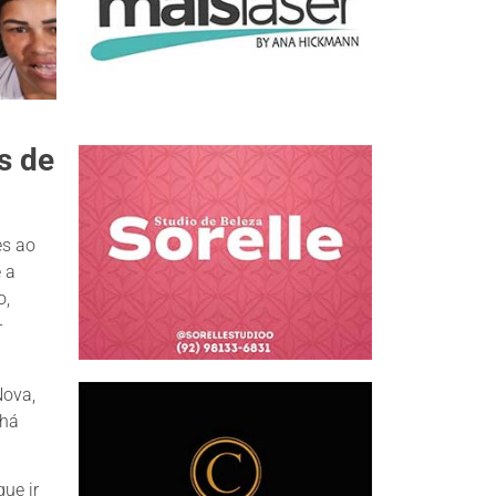
s de
es ao
 a
o,
-
Nova,
 há
ue ir