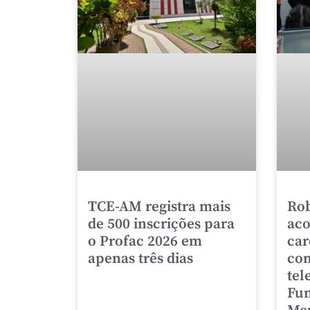
TCE-AM registra mais
Rob
de 500 inscrições para
aco
o Profac 2026 em
car
apenas três dias
co
tel
Fun