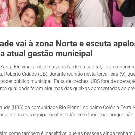
ade vai à zona Norte e escuta apelo
 atual gestão municipal
 Santa Etelvina, ambos na zona Norte da capital, foram unânim
 Roberto Cidade (UB), durante reunião nesta terça-feira (9), que
oder público municipal. Falta de creches, UBS fora de operaçã
 de má qualidade foram algumas das queixas apresentadas ao pré
úde (UBS) da comunidade Rio Piorini, no bairro Colônia Terra 
enas pintada e os equipamentos estão sem funcionar porque não
assim como também é inaceitável que as pessoas ainda tenham q