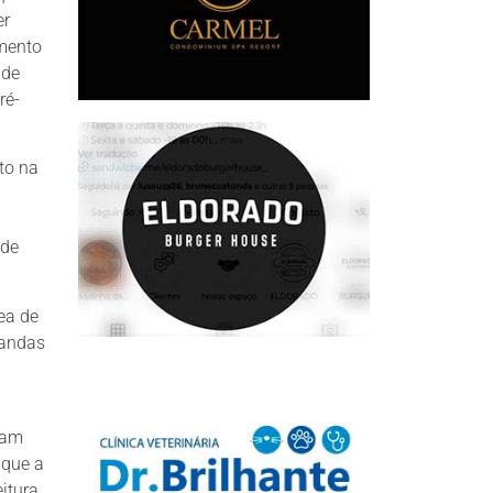
er
mento
 de
ré-
to na
 de
ea de
mandas
cam
 que a
itura