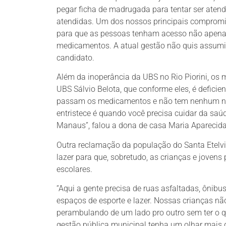
pegar ficha de madrugada para tentar ser ate
atendidas. Um dos nossos principais comprom
para que as pessoas tenham acesso não apena
medicamentos. A atual gestão não quis assumir
candidato.
Além da inoperância da UBS no Rio Piorini, o
UBS Sálvio Belota, que conforme eles, é defici
passam os medicamentos e não tem nenhum na 
entristece é quando você precisa cuidar da saú
Manaus”, falou a dona de casa Maria Aparecida
Outra reclamação da população do Santa Etelvin
lazer para que, sobretudo, as crianças e joven
escolares.
“Aqui a gente precisa de ruas asfaltadas, ôni
espaços de esporte e lazer. Nossas crianças não
perambulando de um lado pro outro sem ter o q
gestão pública municipal tenha um olhar mais 