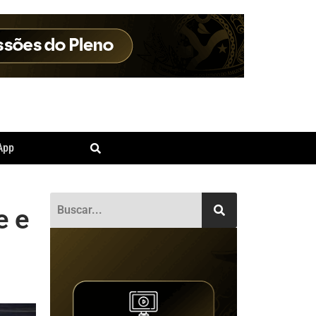
App
e e