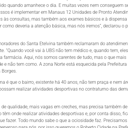
ndido quando amanhece o dia. E muitas vezes nem conseguem s
issos é implementar em Manaus 12 Unidades de Pronto Atendi
s às consultas, mas também aos exames básicos e à dispensa
 como deveria a atenção básica, mas nós iremos”, declarou o p
s moradores do Santa Etelvina também reclamaram do atendimen
ente. “Quando você vai à UBS não tem médico e, quando tem, eles
farmácia. Aqui, nós somos carentes de tudo, mas o que mais
de e não tem como. A zona Norte está esquecida pela Prefeitura
 Borges.
a é que o bairro, existente há 40 anos, não tem praça e nem ár
s possam realizar atividades desportivas no contraturno das de
bus de qualidade, mais vagas em creches, mas precisa também de
 têm onde realizar atividades desportivas e, por conta disso, fi
ue fazer. Todo mundo sabe o que a ociosidade faz. Precisamos
generoso para nós, por isso queremos o Roberto Cidade na Prefe