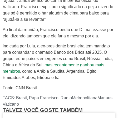
“ajudar”, ainda de acordo com a imprensa oficial do
Vaticano. Francisco explicou o significado da peça dizendo
que só é permitido olhar alguém de cima para baixo para
“ajudá-la a se levantar”.
Ao final da reunião, Francisco pediu que Dilma rezasse por
ele, dizendo também que ele faria o mesmo por ela.
Indicada por Lula, a ex-presidente brasileira tem mandato
para comandar o chamado Banco dos Brics até 2025. O
grupo reúne países emergentes como Brasil, Rússia, Índia,
China e África do Sul,
mas recentemente ganhou mais
membros
, como a Arábia Saudita, Argentina, Egito,
Emirados Árabes, Etiópia e Irã.
Fonte: CNN Brasil
TAGS:
Brasil
,
Papa Francisco
,
RadioMetropolitanaManaus
,
Vaticano
TALVEZ VOCÊ GOSTE TAMBÉM