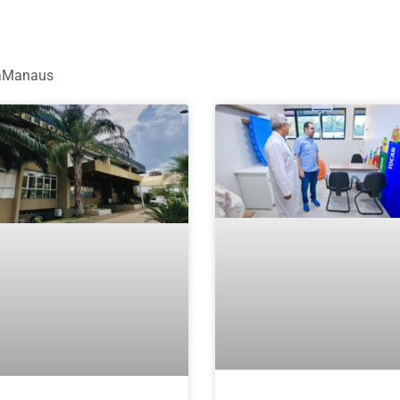
naManaus