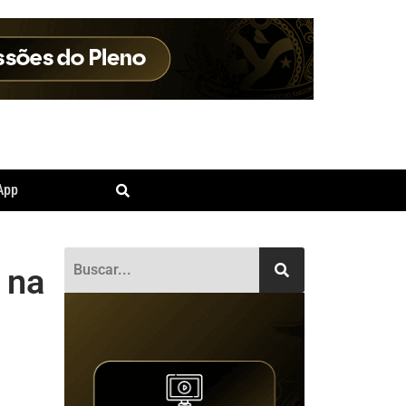
App
 na