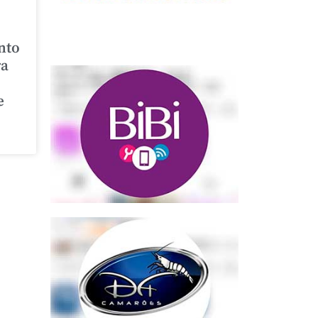
nto
ra
e