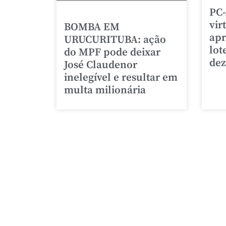
PC-
vir
BOMBA EM
apr
URUCURITUBA: ação
lot
do MPF pode deixar
de
José Claudenor
inelegível e resultar em
multa milionária