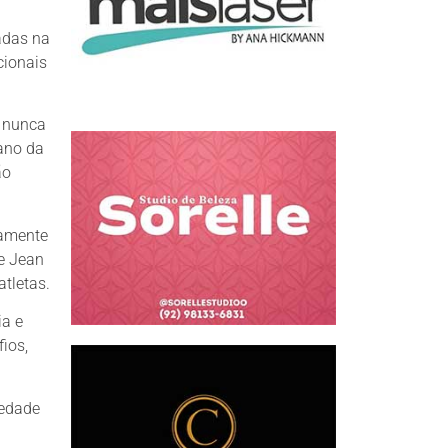
adas na
cionais
s nunca
cano da
ão
samente
e Jean
tletas.
ia e
ios,
iedade