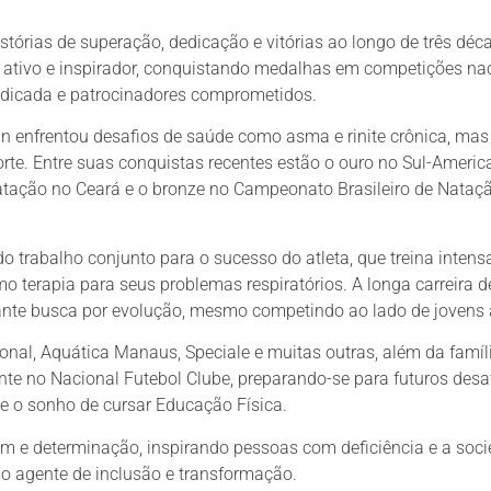
tórias de superação, dedicação e vitórias ao longo de três déc
a ativo e inspirador, conquistando medalhas em competições na
edicada e patrocinadores comprometidos.
an enfrentou desafios de saúde como asma e rinite crônica, ma
rte. Entre suas conquistas recentes estão o ouro no Sul-Ameri
atação no Ceará e o bronze no Campeonato Brasileiro de Nataç
o trabalho conjunto para o sucesso do atleta, que treina inten
terapia para seus problemas respiratórios. A longa carreira d
ante busca por evolução, mesmo competindo ao lado de jovens a
al, Aquática Manaus, Speciale e muitas outras, além da famíl
te no Nacional Futebol Clube, preparando-se para futuros desaf
 e o sonho de cursar Educação Física.
em e determinação, inspirando pessoas com deficiência e a soc
mo agente de inclusão e transformação.