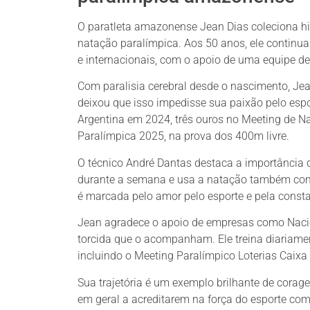
O paratleta amazonense Jean Dias coleciona his
natação paralímpica. Aos 50 anos, ele continu
e internacionais, com o apoio de uma equipe d
Com paralisia cerebral desde o nascimento, Je
deixou que isso impedisse sua paixão pelo espo
Argentina em 2024, três ouros no Meeting de N
Paralímpica 2025, na prova dos 400m livre.
O técnico André Dantas destaca a importância d
durante a semana e usa a natação também como 
é marcada pelo amor pelo esporte e pela const
Jean agradece o apoio de empresas como Nacion
torcida que o acompanham. Ele treina diariamen
incluindo o Meeting Paralímpico Loterias Caixa
Sua trajetória é um exemplo brilhante de corag
em geral a acreditarem na força do esporte co