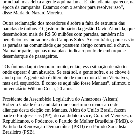
principal, mas deixa a gente aqui na lama. E não adianta aparecer, na
época da campanha. Estamos com o senhor para resolver isso”,
disse Maria de Nazaré Moreira.
Outra reclamação dos moradores é sobre a falta de estrutura das
paradas de ônibus. O gasto milionário da gestão David Almeida, que
desembolsou mais de R$ 50 milhões com paradas, também não
beneficiou os moradores do Campos Sales. Ao contrário, poucas são
as paradas na comunidade que possuem abrigo contra sol e chuva.
Na maior parte, apenas uma placa indica o ponto de embarque e
desembarque de passageiros.
“Os ônibus daqui demoram muito, então, essa situação de não ter
onde esperar é um absurdo. Se está sol, a gente sofre, e se chove é
ainda pior. A gente não é diferente de quem mora lá no Vieiralves,
mas está esquecido. É como se aqui não fosse Manaus”, afirmou o
universitário William Costa, 20 anos.
Presidente da Assembleia Legislativa do Amazonas (Aleam),
Roberto Cidade é o candidato que construiu o maior arco de
alianças desta eleição em Manaus. Além do União Brasil, fazem
parte o Progressistas (PP), do candidato a vice, Coronel Menezes; o
Republicanos, o Podemos, o Partido da Mulher Brasileira (PMB), o
Partido da Renovação Democrática (PRD) e o Partido Socialista
Brasileiro (PSB).