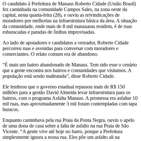
O candidato à Prefeitura de Manaus Roberto Cidade (União Brasil)
fez caminhada na comunidade Campos Sales, na zona oeste da
capital, nesta quarta-feira (28), e ouviu as reivindicações de
moradores por melhorias na infraestrutura básica da área. A situação
da comunidade, onde mais de 8 mil manauaras residem, é de ruas
esburacadas e paradas de ônibus improvisadas.
Ao lado de apoiadores e candidatos a vereador, Roberto Cidade
percorreu ruas e avenidas para conversar com moradores e
comerciantes. O relato comum era de abandono.
“É mais um bairro abandonado de Manaus. Tem sido esse o cenário
que a gente encontra nos bairros e comunidades que visitamos. A
população está sendo maltratada”, disse Roberto Cidade.
Ele lembrou que o governo estadual repassou mais de R$ 150
milhões para a gestão David Almeida levar infraestrutura para os
bairros, com o programa Asfalta Manaus. A promessa era asfaltar 10
mil ruas, mas aproximadamente 3 mil foram contempladas com tapa
buracos.
Enquanto caminhava pela rua Praia da Ponta Negra, ouviu o apelo
de uma dona de casa sobre a falta de asfalto na rua Praia de São
Vicente. “A gente vive até hoje no barro, porque a Prefeitura
simplesmente ignora a nossa rua. Eles põe um asfalto ali na