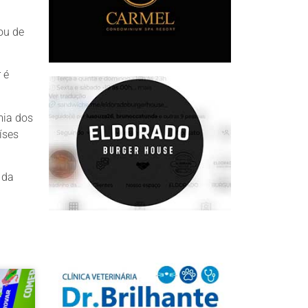
ou de
 é
mia dos
íses
 da