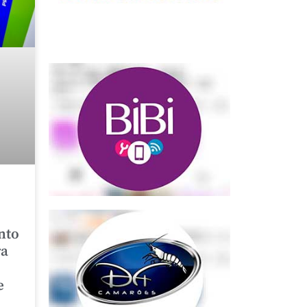
nto
ra
e