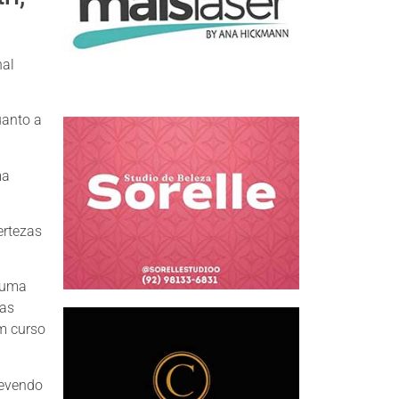
nal
uanto a
ma
ertezas
 uma
das
em curso
revendo