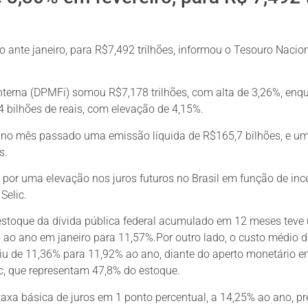
ro ante janeiro, para R$7,492 trilhões, informou o Tesouro Nacio
 interna (DPMFi) somou R$7,178 trilhões, com alta de 3,26%, enq
14 bilhões de reais, com elevação de 4,15%.
a no mês passado uma emissão líquida de R$165,7 bilhões, e u
s.
 por uma elevação nos juros futuros no Brasil em função de inc
Selic.
estoque da dívida pública federal acumulado em 12 meses teve
ao ano em janeiro para 11,57%.Por outro lado, o custo médio 
biu de 11,36% para 11,92% ao ano, diante do aperto monetário 
lic, que representam 47,8% do estoque.
axa básica de juros em 1 ponto percentual, a 14,25% ao ano, p