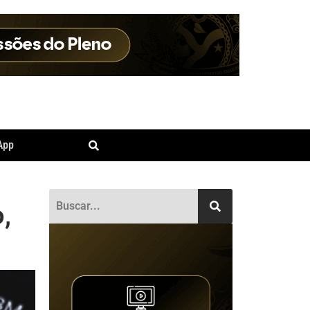
App
,