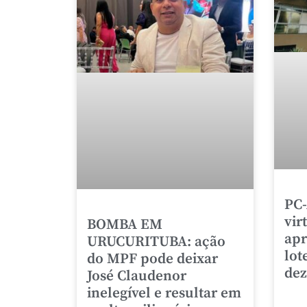
PC-
vir
BOMBA EM
apr
URUCURITUBA: ação
lot
do MPF pode deixar
de
José Claudenor
inelegível e resultar em