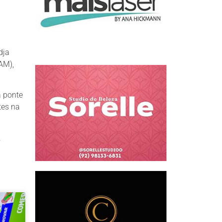
dja
AM),
a ponte
tes na
.