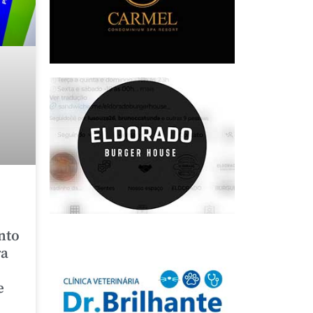
nto
ra
e