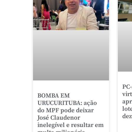
PC-
vir
BOMBA EM
apr
URUCURITUBA: ação
lot
do MPF pode deixar
de
José Claudenor
inelegível e resultar em